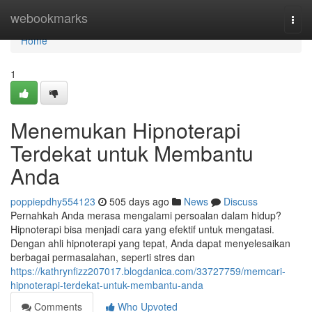
Home
webookmarks
Togg
navi
Home
1
Menemukan Hipnoterapi
Terdekat untuk Membantu
Anda
poppiepdhy554123
505 days ago
News
Discuss
Pernahkah Anda merasa mengalami persoalan dalam hidup?
Hipnoterapi bisa menjadi cara yang efektif untuk mengatasi.
Dengan ahli hipnoterapi yang tepat, Anda dapat menyelesaikan
berbagai permasalahan, seperti stres dan
https://kathrynfizz207017.blogdanica.com/33727759/memcari-
hipnoterapi-terdekat-untuk-membantu-anda
Comments
Who Upvoted