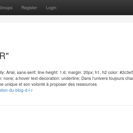
Groups
Register
Login
.R"
: Arial, sans-serif; line-height: 1.6; margin: 20px; h1, h2 color: #2c3e
: none; a:hover text-decoration: underline; Dans l'univers toujours ch
che unique et son volonté à proposer des ressources
tion-du-blog-d-l-r