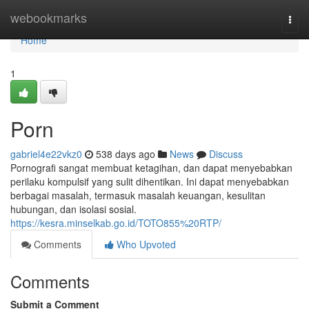
Home
webookmarks
Togg
navi
Home
1
Porn
gabriel4e22vkz0
538 days ago
News
Discuss
Pornografi sangat membuat ketagihan, dan dapat menyebabkan
perilaku kompulsif yang sulit dihentikan. Ini dapat menyebabkan
berbagai masalah, termasuk masalah keuangan, kesulitan
hubungan, dan isolasi sosial.
https://kesra.minselkab.go.id/TOTO855%20RTP/
Comments
Who Upvoted
Comments
Submit a Comment