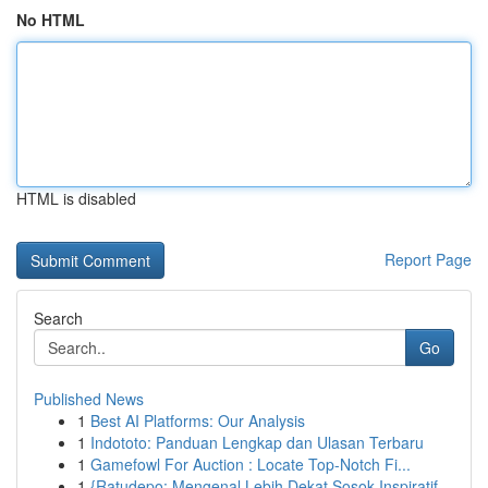
No HTML
HTML is disabled
Report Page
Search
Go
Published News
1
Best AI Platforms: Our Analysis
1
Indototo: Panduan Lengkap dan Ulasan Terbaru
1
Gamefowl For Auction : Locate Top-Notch Fi...
1
{Ratudepo: Mengenal Lebih Dekat Sosok Inspiratif