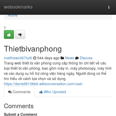
Home
webookmarks
Togg
navi
Home
1
Thietbivanphong
matthewx367tut0
544 days ago
News
Discuss
Trang web thiết bị văn phòng cung cấp thông tin chi tiết về các
loại thiết bị văn phòng, bao gồm máy in, máy photocopy, máy tính
và các dụng cụ hỗ trợ công việc hàng ngày. Người dùng có thể
tìm hiểu về cách lựa chọn và sử dụng
https://daniell913ikk6.wikiconversation.com/user
Comments
Who Upvoted
Comments
Submit a Comment