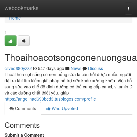
Home
webookmarks
Togg
navi
Home
1
Thoaihoacotsongconenuongsua
clived680yzz2
547 days ago
News
Discuss
Thoái hóa cột sống có nên uống sữa là câu hỏi được nhiều người
đặt ra khi tìm kiếm giải pháp hỗ trợ sức khỏe xương khớp. Việc bổ
sung sữa vào chế độ dinh dưỡng có thể cung cấp canxi, vitamin D
và các dưỡng chất thiết yếu, giúp
https://angelinad690bcd3.tusblogos.com/profile
Comments
Who Upvoted
Comments
Submit a Comment