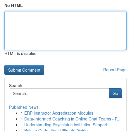
No HTML
HTML is disabled
Report Page
Search
Go
Published News
1
ERP Instructor Accreditation Modules
1
Data-Informed Coaching in Online Chat Teams - F...
1
Understanding Psychiatric Institution Support: ...
1
Puff La Carts: Your Ultimate Guide