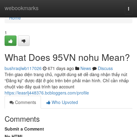
Home
webookmarks
Togg
navi
Home
1
What Does 95VN nohu Mean?
bushraqlwb117026
671 days ago
News
Discuss
Trên giao diện trang chủ, người dùng sẽ dễ dàng nhận thấy nút
“Đăng ký” được đặt ở góc trên bên phải màn hình. Chỉ cần nhấp
chuột vào đây quá trình tạo account
https://leasrlj448376.bcbloggers.com/profile
Comments
Who Upvoted
Comments
Submit a Comment
No HTML